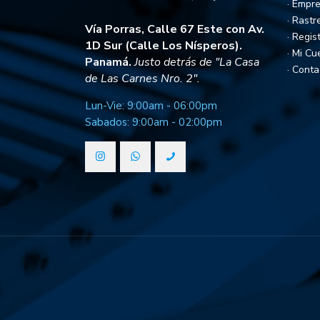
· Empr
· Rastr
Vía Porras, Calle 67 Este con Av.
· Regis
1D Sur (Calle Los Nísperos).
· Mi Cu
Panamá.
Justo detrás de "La Casa
· Conta
de Las Carnes Nro. 2".
Lun-Vie: 9:00am - 06:00pm
Sabados: 9:00am - 02:00pm